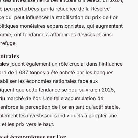
à des investissements bénéficiant d'intérêts. En 2024,
e peu perturbées par la réticence de la Réserve
e qui peut influencer la stabilisation du prix de l'or
politiques monétaires expansionnistes, qui augmentent
mie, ont tendance à affaiblir les devises et ainsi
 refuge.
entrales
ales
jouent également un rôle crucial dans l'influence
ord de 1 037 tonnes a été acheté par les banques
 stabiliser les économies nationales face aux
ndiquent que cette tendance se poursuivra en 2025,
du marché de l'or. Une telle accumulation de
renforce la perception de l'or en tant qu'actif stable.
galement les investisseurs individuels à adopter une
et les prix vers le haut.
s et économiques sur l'or