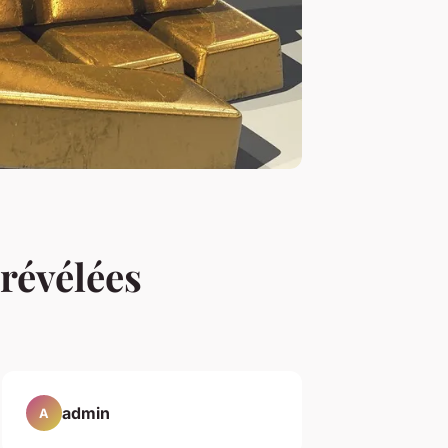
 révélées
admin
A