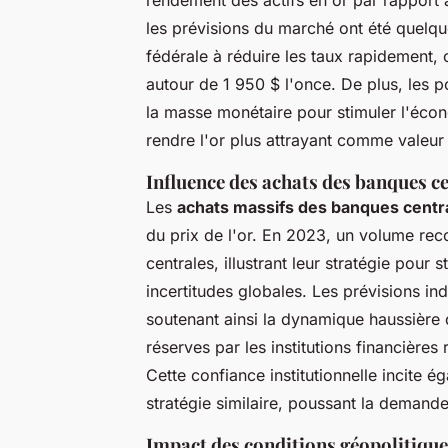
rendement des actifs en or par rapport 
les prévisions du marché ont été quelqu
fédérale à réduire les taux rapidement, c
autour de 1 950 $ l'once. De plus, les 
la masse monétaire pour stimuler l'écono
rendre l'or plus attrayant comme valeur
Influence des achats des banques c
Les
achats massifs des banques centr
du prix de l'or. En 2023, un volume rec
centrales, illustrant leur stratégie pour
incertitudes globales. Les prévisions i
soutenant ainsi la dynamique haussière 
réserves par les institutions financières 
Cette confiance institutionnelle incite é
stratégie similaire, poussant la demande 
Impact des conditions géopolitique